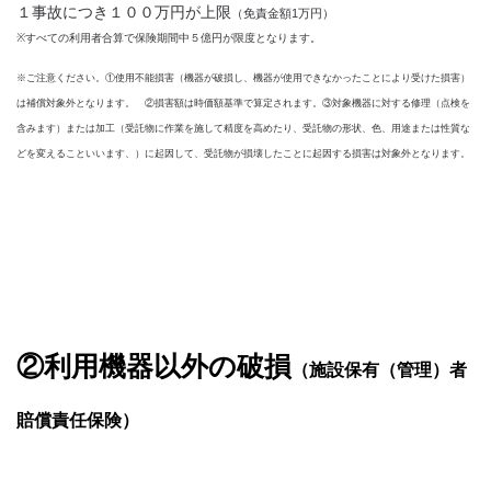
１事故につき１００万円が上限
（免責金額1万円）
※すべての利用者合算で保険期間中５億円が限度となります。
※ご注意ください。①使用不能損害（機器が破損し、機器が使用できなかったことにより受けた損害）
は補償対象外となります。 ②損害額は時価額基準で算定されます。③対象機器に対する修理（点検を
含みます）または加工（受託物に作業を施して精度を高めたり、受託物の形状、色、用途または性質な
どを変えることいいます、）に起因して、受託物が損壊したことに起因する損害は対象外となります。
②利用機器以外の破損
（施設保有（管理）者
賠償責任保険）